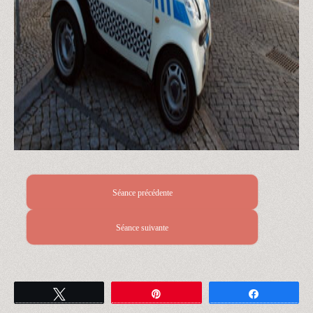
Séance précédente
Séance suivante
Tweetez
Épingle
Partagez