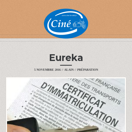
Eureka
5 NOVEMBRE 2016
//
ALAIN
//
PRÉPARATION