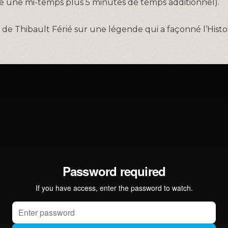
e une mi-temps plus 5 minutes de temps additionnel).
de Thibault Férié sur une légende qui a façonné l’Histo