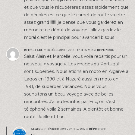
et que vous le récupérerez assez rapidement que
de périples es -ce que le carnet de route va etre
assez grand !!!!!!! je pense que vous garderez en
mémoire ce début de voyage ; allez gardez le
moral c’est le principal pour avancer! bisous
BITSCH LUC
//
28 DÉCEMBRE 2018 - 17 H 06 MIN
//
RÉPONDRE
Salut Alain et Marcelle, vous voila repartis pour un
nouveau « voyage ». Les images du Portugal
sont superbes. Nous étions en moto en Algarve à
Lagos en 1990 et à Nazaré aussi en moto en
1991, de superbes vacances. Nous vous
souhaitons un beau voyage avec de belles
rencontres. J’ai eu les infos par Eric, on s’est
téléphoné voila 2 semaines. A bientôt et bonne
route. Joëlle et Luc.
ALAIN
//
7 FÉVRIER 2019 - 22 H 54 MIN
//
RÉPONDRE