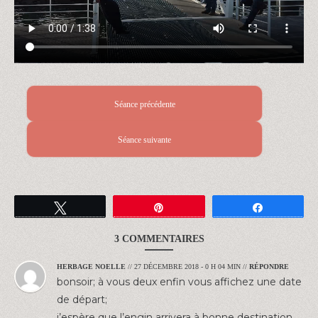
Séance précédente
Séance suivante
Tweetez
Épingle
Partagez
3 COMMENTAIRES
HERBAGE NOELLE
//
27 DÉCEMBRE 2018 - 0 H 04 MIN
//
RÉPONDRE
bonsoir; à vous deux enfin vous affichez une date
de départ;
j’espère que l’engin arrivera à bonne destination