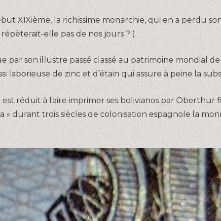
but XIXième, la richissime monarchie, qui en a perdu son p
 répèterait-elle pas de nos jours ? ).
e par son illustre passé classé au patrimoine mondial de
i laborieuse de zinc et d’étain qui assure à peine la su
st réduit à faire imprimer ses bolivianos par Oberthur f
a » durant trois siècles de colonisation espagnole la monn