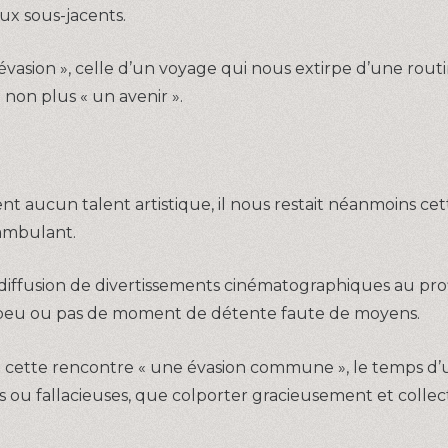
ux sous-jacents.
évasion », celle d’un voyage qui nous extirpe d’une rout
 non plus « un avenir ».
ucun talent artistique, il nous restait néanmoins cett
ambulant.
 diffusion de divertissements cinématographiques au prof
e peu ou pas de moment de détente faute de moyens.
e cette rencontre « une évasion commune », le temps d’u
es ou fallacieuses, que colporter gracieusement et coll