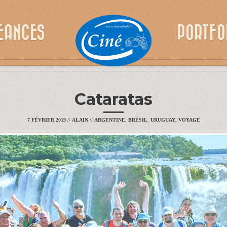
EANCES
PORTFO
Cataratas
7 FÉVRIER 2019
//
ALAIN
//
ARGENTINE
,
BRÉSIL
,
URUGUAY
,
VOYAGE