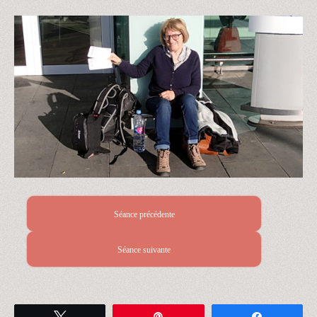
Séance précédente
Séance suivante
Tweetez
Épingle
Partagez