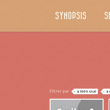
SYNOPSIS
S
Filtrer par
à 100% Ural
à 