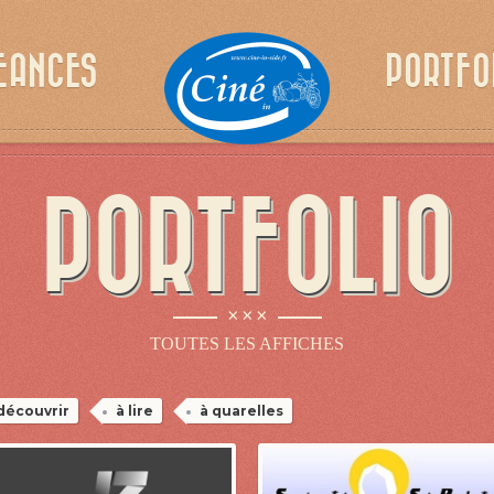
EANCES
PORTFO
PORTFOLIO
×××
TOUTES LES AFFICHES
découvrir
à lire
à quarelles