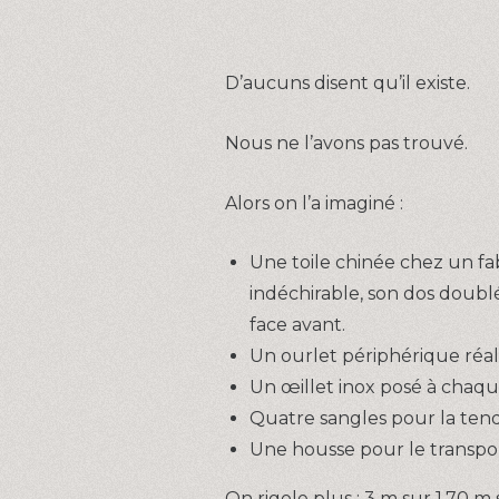
D’aucuns disent qu’il existe.
Nous ne l’avons pas trouvé.
Alors on l’a imaginé :
Une toile chinée chez un fab
indéchirable, son dos doublé
face avant.
Un ourlet périphérique réal
Un œillet inox posé à chaque
Quatre sangles pour la tend
Une housse pour le transpor
On rigole plus : 3 m sur 1,70 m