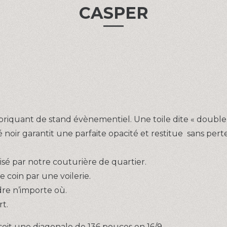
CASPER
riquant de stand évènementiel. Une toile dite « double s
 noir garantit une parfaite opacité et restitue sans perte
isé par notre couturière de quartier.
 coin par une voilerie.
re n’importe où.
t.
 soit une diagonale de 136 pouces en 16/9.